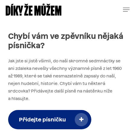
Skip
Menu
Men
to
main
content
Chybí
vám
ve
zpěvníku
nějaká
písnička?
Jak jste si jistě všimli, do naší skromné sedmnáctky se
ani zdaleka nevešly všechny významné písně z let 1960
až 1989, které se také nesmazatelně zapsaly do naší,
nejen hudební, historie. Chybí vám tu některá
srdcovka? Přidávejte další písně na nástěnku níže
a hlasujte.
Přidejte písničku