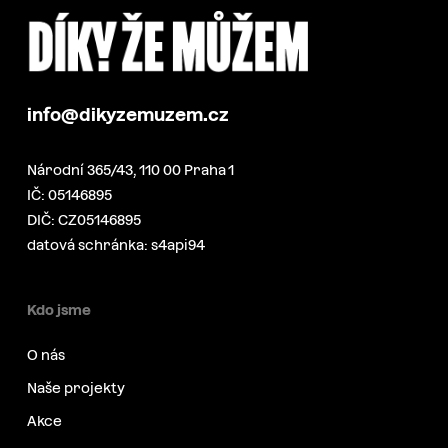
info@dikyzemuzem.cz
Národní 365/43, 110 00 Praha 1
IČ: 05146895
DIČ: CZ05146895
datová schránka: s4api94
Kdo jsme
O nás
Naše projekty
Akce