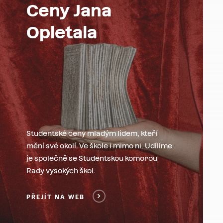
Ceny Jana
Opletala
Studentské ceny mladým lidem, kteří
mění své okolí. Ve škole i mimo ni. Udílíme
je společně se Studentskou komorou
Rady vysokých škol.
PŘEJÍT NA WEB