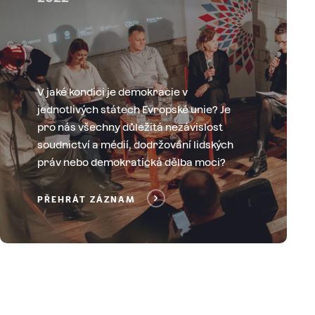
V jaké kondici je demokracie v
jednotlivých státech Evropské unie? Je
pro nás všechny důležitá nezávislost
soudnictví a médií, dodržování lidských
práv nebo demokratická dělba moci?
PŘEHRÁT ZÁZNAM