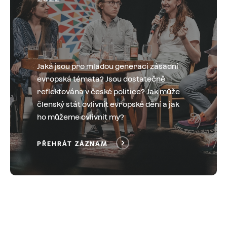
Jaká jsou pro mladou generaci zásadní
evropská témata? Jsou dostatečně
reflektována v české politice? Jak může
členský stát ovlivnit evropské dění a jak
ho můžeme ovlivnit my?
PŘEHRÁT ZÁZNAM