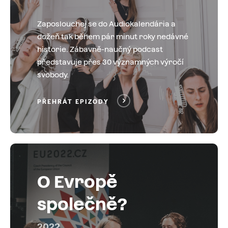
Zaposlouchej se do Audiokalendária a
dožeň tak během pár minut roky nedávné
historie. Zábavně-naučný podcast
představuje přes 30 významných výročí
svobody.
PŘEHRÁT EPIZODY
O Evropě
společně?