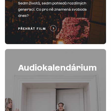
Sedm životů, sedm pohledů rozdílných
generací. Co pro ně znamená svoboda
dnes?
PŘEHRÁT FILM
Audiokalendárium