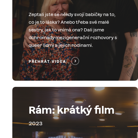
Zeptali jste se někdy svojí babičky na to,
co je to láska? Anebo třeba své malé
sestry, jak to vnímá ona? Dali jsme
dohromady mezigenerační rozhovory s
queer lidmi a jejich rodinami.
PŘEHRÁT VIDEA
Rám: krátký film