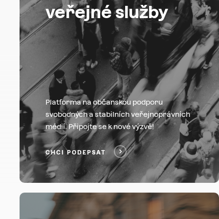
veřejné služby
Platforma na občanskou podporu
svobodných a stabilních veřejnoprávních
médií. Připojte se k nové výzvě!
CHCI PODEPSAT