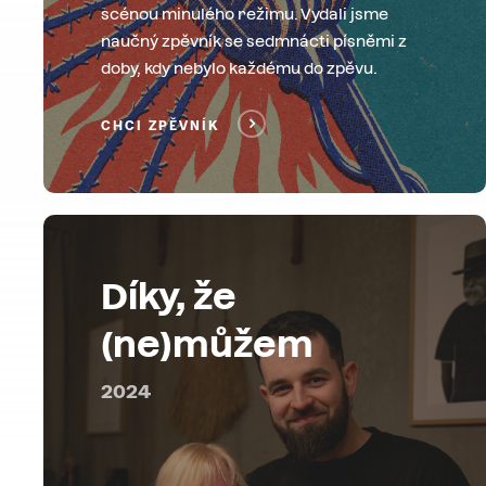
scénou minulého režimu. Vydali jsme
naučný zpěvník se sedmnácti písněmi z
doby, kdy nebylo každému do zpěvu.
CHCI ZPĚVNÍK
Díky, že
(ne)můžem