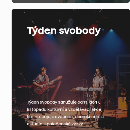
Týden svobody
Týden svobody sdružuje od 11. do 17.
listopadu kulturní a vzdělávací akce,
které spojuje svoboda, demokracie a
aktuální společenské výzvy.