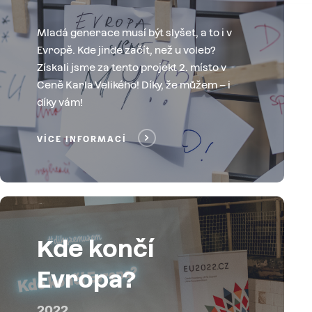
Mladá generace musí být slyšet, a to i v
Evropě. Kde jinde začít, než u voleb?
Získali jsme za tento projekt 2. místo v
Ceně Karla Velikého! Díky, že můžem – i
díky vám!
VÍCE INFORMACÍ
Kde končí
Evropa?