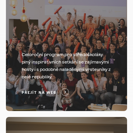
Celoroční program pro středoškoláky
plný inspirativních setkání se zajímavými
hosty i s podobně naladěnými vrstevníky z
celé republiky.
PŘEJÍT NA WEB