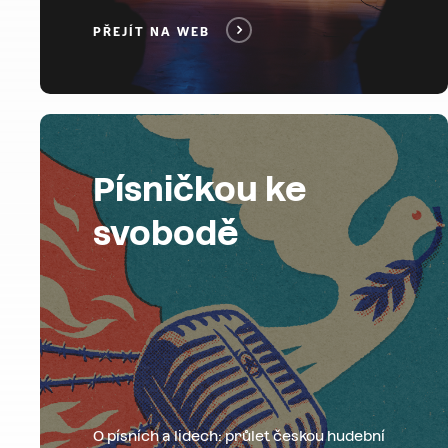
PŘEJÍT NA WEB
Písničkou ke
svobodě
O písních a lidech: průlet českou hudební