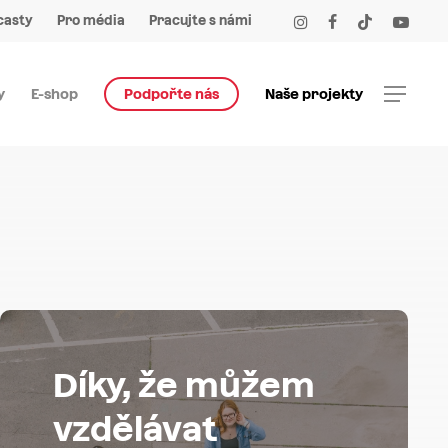
Menu
instagram
facebook
tiktok
youtube
casty
Pro média
Pracujte s námi
Menu
y
E-shop
Podpořte nás
Naše projekty
Díky, že můžem
vzdělávat