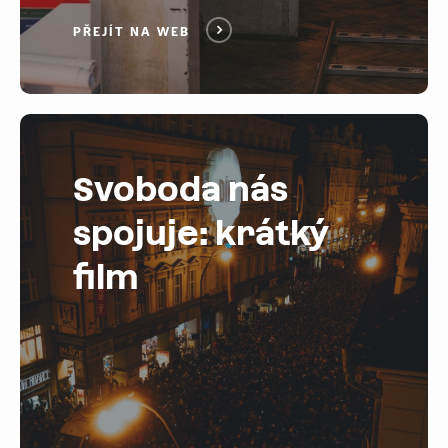
PŘEJÍT NA WEB
Svoboda nás
spojuje: krátký
film