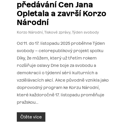
předávání Cen Jana
Opletala a završí Korzo
Národní
Korzo Národní
,
Tiskové zprávy
,
Týden svobody
Od 11. do 17. listopadu 2025 proběhne Týden
svobody – celorepublikový projekt spolku
Díky, že můžem, který už třetím rokem
rozšiřuje oslavy Dne boje za svobodu a
demokracii o týdenní sérii kulturních a
vzdělávacích akcí. Akce původně vznikla jako
doprovodný program ke Korzu Národní,
které každoročně 17. listopadu proměňuje
pražskou…
Čtěte více