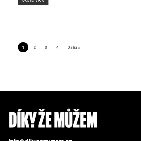
Čtěte více
1
2
3
4
Další »