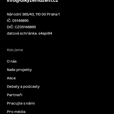
info@dikyzemuzem.cz
Národní 365/43, 110 00 Praha 1
IČ: 05146895
DIČ: CZ05146895
datová schránka: s4api94
Kdo jsme
O nás
Naše projekty
Akce
Debaty a podcasty
Partneři
Pracujte s námi
Pro média