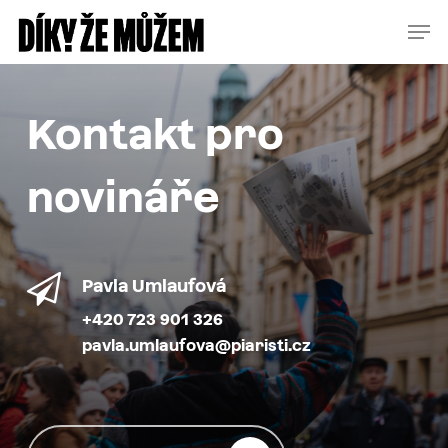
Skip
Menu
Men
to
main
content
Kontakt pro
novináře
Pavla Umlaufová
+420 723 901 326
pavla.umlaufova@piaristi.cz