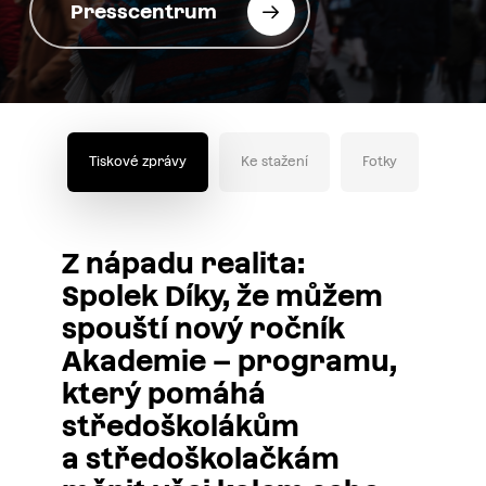
Presscentrum
Tiskové zprávy
Ke stažení
Fotky
Z nápadu realita:
Spolek Díky, že můžem
spouští nový ročník
Akademie – programu,
který pomáhá
středoškolákům
a středoškolačkám