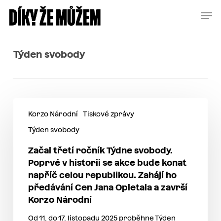
Skip
Menu
Men
to
main
content
Týden svobody
Korzo Národní
Tiskové zprávy
Týden svobody
Začal třetí ročník Týdne svobody.
Poprvé v historii se akce bude konat
napříč celou republikou. Zahájí ho
předávání Cen Jana Opletala a završí
Korzo Národní
Od 11. do 17. listopadu 2025 proběhne Týden