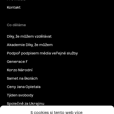
Kontakt
Co děláme
Díky, že můžem vzdělávat
Akademie Díky, že můžem
Podpoř podpisem média veřejné služby
Generace F
Korzo Národní
Samet na školách
Ceny Jana Opletala
Týden svobody
Společně za Ukrajinu
Další projekty
S cookies si tento web více