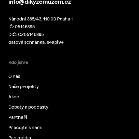
info@dikyzemuzem.cz
Národní 365/43, 110 00 Praha 1
IČ: 05146895
DIČ: CZ05146895
datová schránka: s4api94
Kdo jsme
O nás
Naše projekty
Akce
Debaty a podcasty
Partneři
Pracujte s námi
Pro média