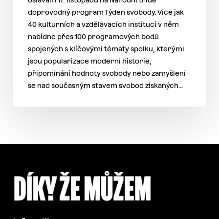
oslavám 17. listopadu na Národní třídě
doprovodný program Týden svobody. Více jak
40 kulturních a vzdělávacích institucí v něm
nabídne přes 100 programových bodů
spojených s klíčovými tématy spolku, kterými
jsou popularizace moderní historie,
připomínání hodnoty svobody nebo zamyšlení
se nad současným stavem svobod získaných…