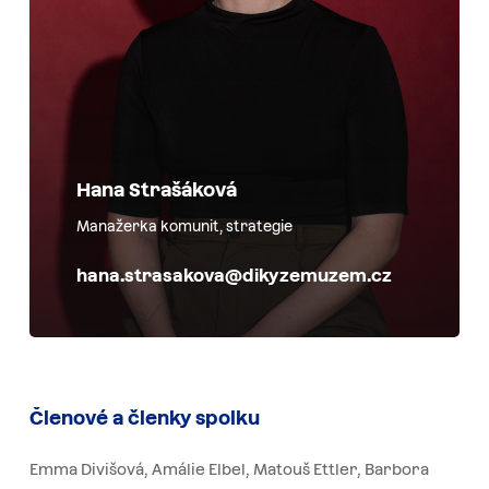
Hana Strašáková
Manažerka komunit, strategie
hana.strasakova@dikyzemuzem.cz
Členové
a
členky
spolku
Emma Divišová, Amálie Elbel, Matouš Ettler, Barbora