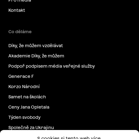
Pro média
Kontakt
Co děláme
Díky, že můžem vzdělávat
Akademie Díky, že můžem
Podpoř podpisem média veřejné služby
Generace F
Korzo Národní
Samet na školách
Ceny Jana Opletala
Týden svobody
Společně za Ukrajinu
Další projekty
S cookies si tento web více