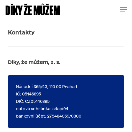
Skip
Menu
Men
to
main
content
Kontakty
Díky, že můžem, z. s.
Národní 365/43, 110 00 Praha 1
IČ: 05146895
DIČ: CZ05146895
datová schránka: s4api94
bankovní účet: 275484059/0300