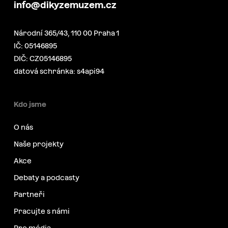
info@dikyzemuzem.cz
Národní 365/43, 110 00 Praha 1
IČ: 05146895
DIČ: CZ05146895
datová schránka: s4api94
Kdo jsme
O nás
Naše projekty
Akce
Debaty a podcasty
Partneři
Pracujte s námi