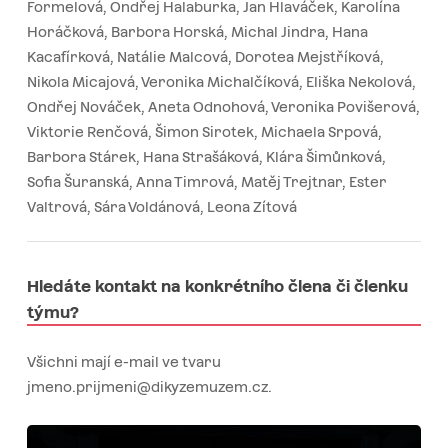
Formelová, Ondřej Halaburka, Jan Hlaváček, Karolína
Horáčková, Barbora Horská, Michal Jindra, Hana
Kacafírková, Natálie Malcová, Dorotea Mejstříková,
Nikola Micajová, Veronika Michalčíková, Eliška Nekolová,
Ondřej Nováček, Aneta Odnohová, Veronika Povišerová,
Viktorie Renčová, Šimon Sirotek, Michaela Srpová,
Barbora Stárek, Hana Strašáková, Klára Šimůnková,
Sofia Šuranská, Anna Timrová, Matěj Trejtnar, Ester
Valtrová, Sára Voldánová, Leona Zítová
Hledáte kontakt na konkrétního člena či členku
týmu?
Všichni mají e-mail ve tvaru
jmeno.prijmeni@dikyzemuzem.cz
.