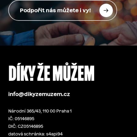
Podpořit nás můžete i vy!
info@dikyzemuzem.cz
Národní 365/43, 110 00 Praha 1
IČ: 05146895
DIČ: CZ05146895
datová schránka: s4api94