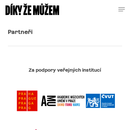
Skip
Menu
Men
to
main
content
Partneři
Za podpory veřejných institucí