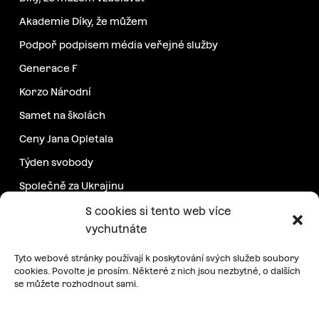
Akademie Díky, že můžem
Podpoř podpisem média veřejné služby
Generace F
Korzo Národní
Samet na školách
Ceny Jana Opletala
Týden svobody
Společně za Ukrajinu
Další projekty
S cookies si tento web více
vychutnáte
Podpořte nás
Tyto webové stránky používají k poskytování svých služeb soubory
cookies. Povolte je prosím. Některé z nich jsou nezbytné, o dalších
se můžete rozhodnout sami.
Pravidelná podpora
Jednorázový příspěvek