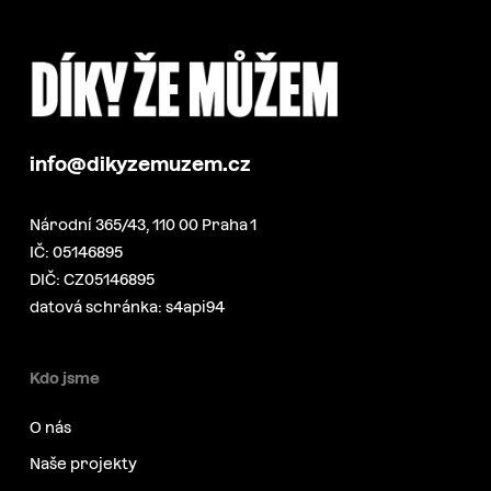
info@dikyzemuzem.cz
Národní 365/43, 110 00 Praha 1
IČ: 05146895
DIČ: CZ05146895
datová schránka: s4api94
Kdo jsme
O nás
Naše projekty