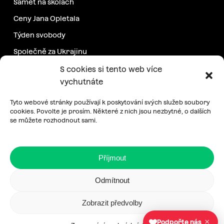
Samet na školách
Ceny Jana Opletala
Týden svobody
Společně za Ukrajinu
Další projekty
S cookies si tento web více
vychutnáte
Podpořte nás
Tyto webové stránky používají k poskytování svých služeb soubory
cookies. Povolte je prosím. Některé z nich jsou nezbytné, o dalších
se můžete rozhodnout sami.
Pravidelná podpora
Jednorázový příspěvek
Příjmout
E-shop
Odmítnout
Zobrazit předvolby
Zásady zpracování osobních údajů
|
Cookies
×
Podpořte nás