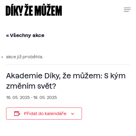
Skip
Menu
Men
to
main
content
« Všechny akce
akce již proběhla.
Akademie Díky, že můžem: S kým
změním svět?
16. 05. 2025
-
18. 05. 2025
Přidat do kalendáře