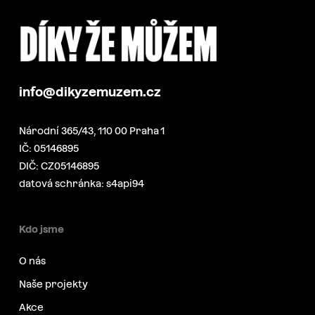
info@dikyzemuzem.cz
Národní 365/43, 110 00 Praha 1
IČ: 05146895
DIČ: CZ05146895
datová schránka: s4api94
Kdo jsme
O nás
Naše projekty
Akce