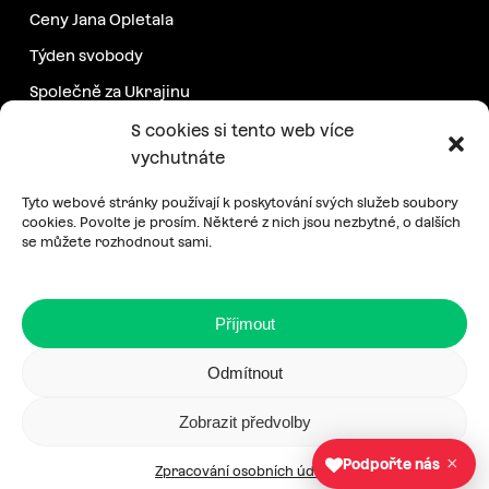
Ceny Jana Opletala
Týden svobody
Společně za Ukrajinu
Další projekty
S cookies si tento web více
vychutnáte
Podpořte nás
Tyto webové stránky používají k poskytování svých služeb soubory
cookies. Povolte je prosím. Některé z nich jsou nezbytné, o dalších
se můžete rozhodnout sami.
Pravidelná podpora
Jednorázový příspěvek
Příjmout
E-shop
Odmítnout
Zobrazit předvolby
Zásady zpracování osobních údajů
|
Cookies
×
Podpořte nás
Zpracování osobních údajů