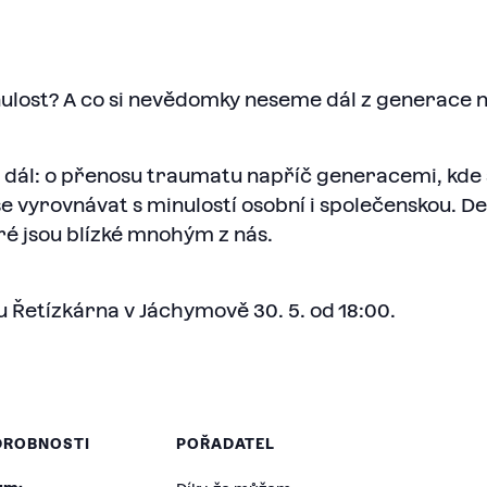
nulost? A co si nevědomky neseme dál z generace 
e dál: o přenosu traumatu napříč generacemi, kd
 se vyrovnávat s minulostí osobní i společenskou. D
eré jsou blízké mnohým z nás.
u Řetízkárna v Jáchymově 30. 5. od 18:00.
DROBNOSTI
POŘADATEL