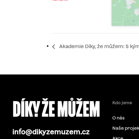
Akademie Díky, že můžem: S ký
Kdo jsme
O nás
Naše projek
info@dikyzemuzem.cz
Akce