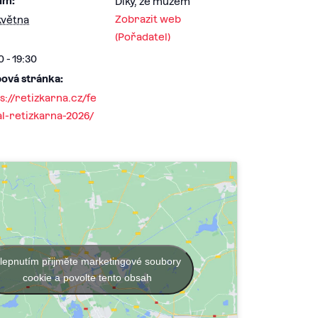
um:
Díky, že můžem
Zobrazit web
května
(Pořadatel)
0 - 19:30
ová stránka:
s://retizkarna.cz/fe
al-retizkarna-2026/
lepnutím přijměte marketingové soubory
cookie a povolte tento obsah