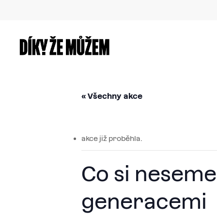
Skip
to
main
content
« Všechny akce
akce již proběhla.
Co si neseme
generacemi