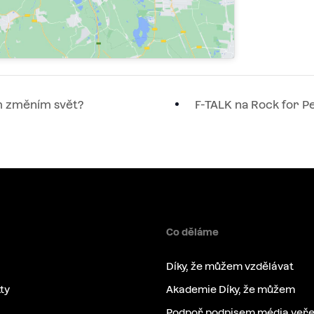
m změním svět?
F-TALK na Rock for Pe
Co děláme
Díky, že můžem vzdělávat
ty
Akademie Díky, že můžem
Podpoř podpisem média veře