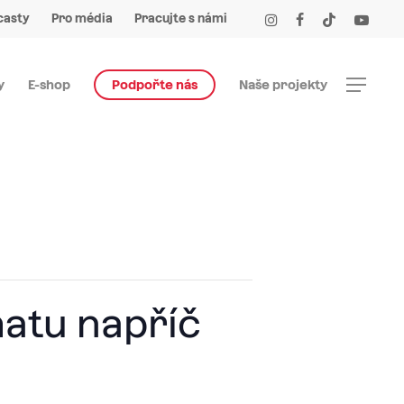
Menu
instagram
facebook
tiktok
youtube
casty
Pro média
Pracujte s námi
Menu
y
E-shop
Podpořte nás
Naše projekty
matu napříč