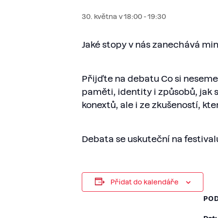
30. května v 18:00
-
19:30
Jaké stopy v nás zanechává mi
Přijďte na debatu Co si nesem
paměti, identity i způsobů, jak
konextů, ale i ze zkušeností, kt
Debata se uskuteční na festival
Přidat do kalendáře
PO