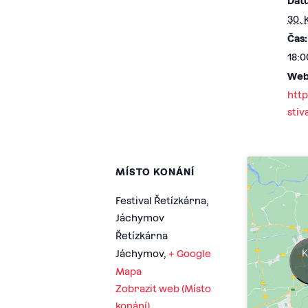
Dat
30. 
Čas:
18:0
Web
http
stiv
MÍSTO KONÁNÍ
Festival Řetízkárna,
Jáchymov
Řetízkárna
K
Jáchymov
,
+ Google
Mapa
Zobrazit web (Místo
konání)