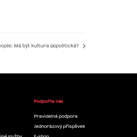
ople: Má být kultura (a)politická?
Podpořte nás
Pravidelná podpora
Jednorázový příspěvek
jné služby
E-shop