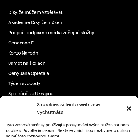
Díky, že můžem vzdělávat
Akademie Díky, že můžem
Podpoř podpisem média veřejné služby
Generace F
Korzo Národní
Samet na školách
Ceny Jana Opletala
Týden svobody
Společně za Ukrajinu
Další projekty
S cookies si tento web více
vychutnáte
Podpořte nás
Tyto webové stránky používají k poskytování svých služeb soubory
cookies. Povolte je prosím. Některé z nich jsou nezbytné, o dalších
se můžete rozhodnout sami.