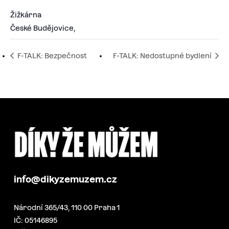
Žižkárna
České Budějovice
,
F-TALK: Bezpečnost
F-TALK: Nedostupné bydlení
info@dikyzemuzem.cz
Národní 365/43, 110 00 Praha 1
IČ: 05146895