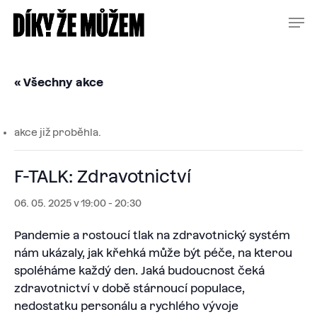
Skip
Menu
Men
to
main
content
« Všechny akce
akce již proběhla.
F-TALK: Zdravotnictví
06. 05. 2025 v 19:00
-
20:30
Pandemie a rostoucí tlak na zdravotnický systém
nám ukázaly, jak křehká může být péče, na kterou
spoléháme každý den. Jaká budoucnost čeká
zdravotnictví v době stárnoucí populace,
nedostatku personálu a rychlého vývoje