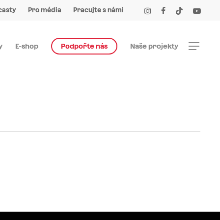
Menu
instagram
facebook
tiktok
youtube
casty
Pro média
Pracujte s námi
Menu
y
E-shop
Podpořte nás
Naše projekty