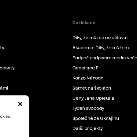
Co děláme
Díky, že můžem vzdělávat
ty
Akademie Díky, že můžem
Podpoř podpisem média veře
odcasty
Generace F
Korzo Národní
námi
Samet na školách
Ceny Jana Opletala
Týden svobody
okies.
Společně za Ukrajinu
Další projekty