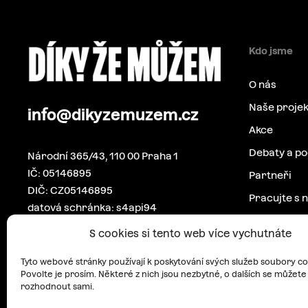
Kdo jsme
O nás
Naše projek
info@dikyzemuzem.cz
Akce
Debaty a p
Národní 365/43, 110 00 Praha 1
IČ: 05146895
Partneři
DIČ: CZ05146895
Pracujte s 
datová schránka: s4api94
Pro média
S cookies si tento web více vychutnáte
Kontakt
Tyto webové stránky používají k poskytování svých služeb soubory co
Povolte je prosím. Některé z nich jsou nezbytné, o dalších se můžete
rozhodnout sami.