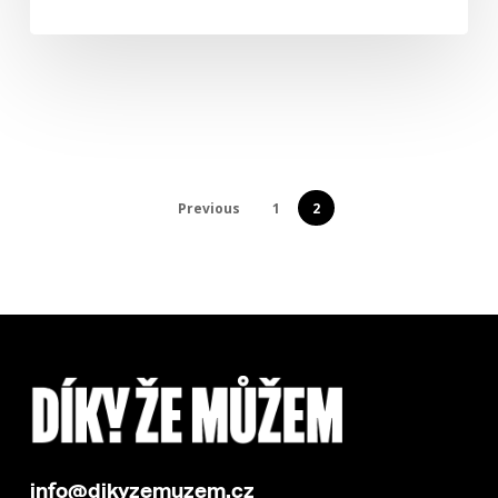
Previous
1
2
info@dikyzemuzem.cz