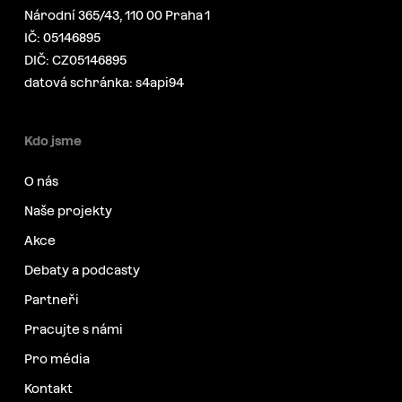
Národní 365/43, 110 00 Praha 1
IČ: 05146895
DIČ: CZ05146895
datová schránka: s4api94
Kdo jsme
O nás
Naše projekty
Akce
Debaty a podcasty
Partneři
Pracujte s námi
Pro média
Kontakt