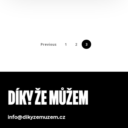
Previous
1
2
3
info@dikyzemuzem.cz