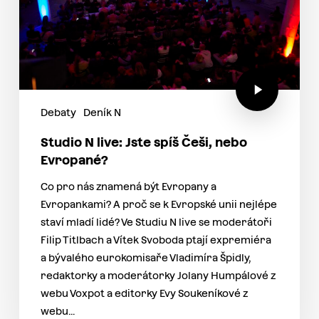
Debaty
Deník N
Studio N live: Jste spíš Češi, nebo
Evropané?
Co pro nás znamená být Evropany a
Evropankami? A proč se k Evropské unii nejlépe
staví mladí lidé? Ve Studiu N live se moderátoři
Filip Titlbach a Vítek Svoboda ptají expremiéra
a bývalého eurokomisaře Vladimíra Špidly,
redaktorky a moderátorky Jolany Humpálové z
webu Voxpot a editorky Evy Soukeníkové z
webu…