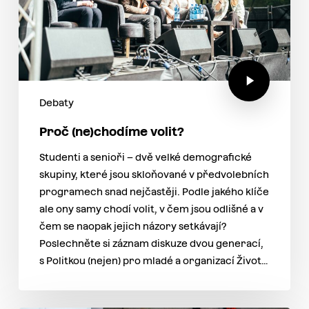
Debaty
Proč (ne)chodíme volit?
Studenti a senioři – dvě velké demografické
skupiny, které jsou skloňované v předvolebních
programech snad nejčastěji. Podle jakého klíče
ale ony samy chodí volit, v čem jsou odlišné a v
čem se naopak jejich názory setkávají?
Poslechněte si záznam diskuze dvou generací,
s Politkou (nejen) pro mladé a organizací Život…