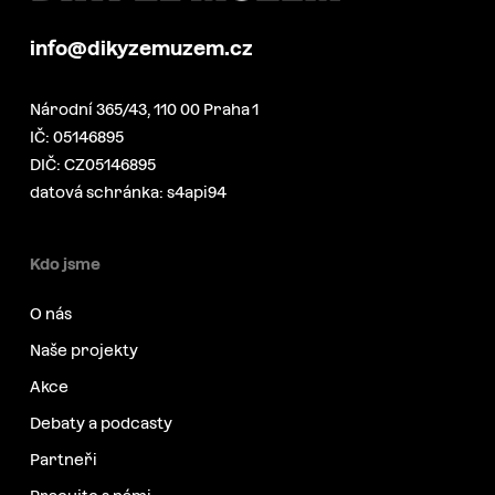
info@dikyzemuzem.cz
Národní 365/43, 110 00 Praha 1
IČ: 05146895
DIČ: CZ05146895
datová schránka: s4api94
Kdo jsme
O nás
Naše projekty
Akce
Debaty a podcasty
Partneři