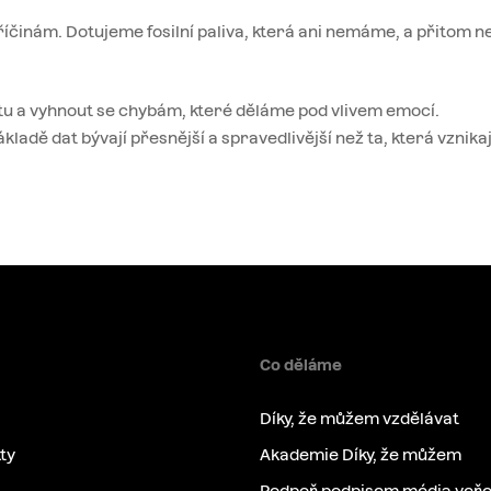
íčinám. Dotujeme fosilní paliva, která ani nemáme, a přitom 
xtu a vyhnout se chybám, které děláme pod vlivem emocí.
ladě dat bývají přesnější a spravedlivější než ta, která vznika
Co děláme
Díky, že můžem vzdělávat
ty
Akademie Díky, že můžem
Podpoř podpisem média veře