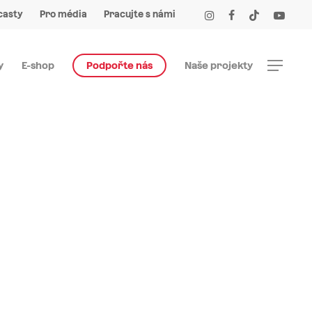
Menu
instagram
facebook
tiktok
youtube
casty
Pro média
Pracujte s námi
Menu
y
E-shop
Podpořte nás
Naše projekty