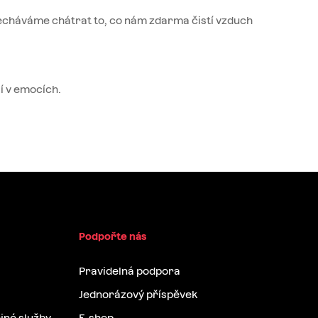
necháváme chátrat to, co nám zdarma čistí vzduch
jí v emocích.
Podpořte nás
Pravidelná podpora
Jednorázový příspěvek
jné služby
E-shop