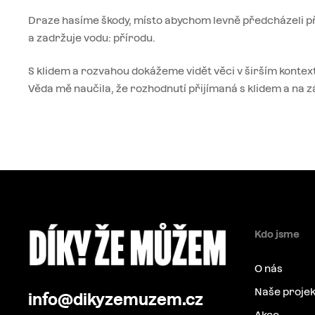
Draze hasíme škody, místo abychom levně předcházeli př
a zadržuje vodu: přírodu.
S klidem a rozvahou dokážeme vidět věci v širším konte
Věda mě naučila, že rozhodnutí přijímaná s klidem a na zák
Kdo jsme
O nás
Naše projek
info@dikyzemuzem.cz
Akce