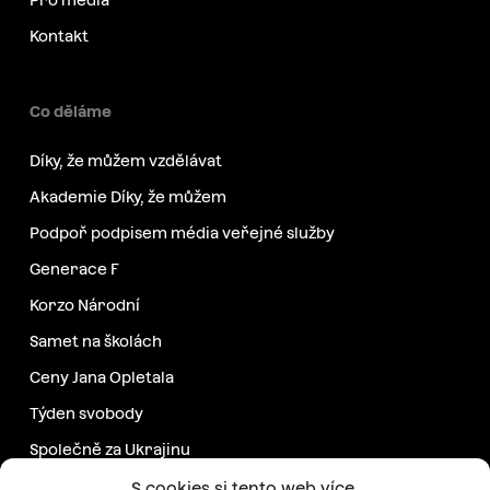
Pro média
Kontakt
Co děláme
Díky, že můžem vzdělávat
Akademie Díky, že můžem
Podpoř podpisem média veřejné služby
Generace F
Korzo Národní
Samet na školách
Ceny Jana Opletala
Týden svobody
Společně za Ukrajinu
Další projekty
S cookies si tento web více