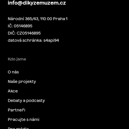
info@dikyzemuzem.cz
Národní 365/43, 110 00 Praha 1
IČ: 05146895
DIČ: CZ05146895
datová schránka: s4api94
Kdo jsme
O nás
Naše projekty
Akce
Debaty a podcasty
Partneři
Pracujte s námi