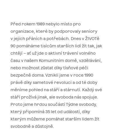
Před rokem 1989 nebylo místo pro
organizace, které by podporovaly seniory
v jejich přáních a potřebách. Dnes v ŽIVOTě
90 pomáháme tisícům starších lidí žít tak, jak
chtějí – ať už jde o aktivní trávení volného
času v našem Komunitním domě, vzdělávání,
nebo možnost zůstat díky tísňové péči
bezpečně doma. Vznikli jsme v roce 1990
právě díky sametové revoluci a od té doby
měníme pohled na stáří a stárnutí. Každý své
stáří prožívá jinak, ale svoboda nás spojuje.
Proto jsme hrdou součástí Týdne svobody,
který připomíná 35 let od událostí, díky
kterým můžeme pomáhat starším lidem žít
svobodně a důstojně.