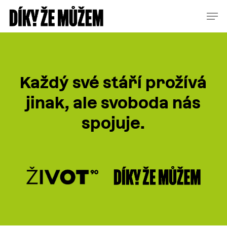
Skip
Menu
Men
to
main
content
Každý své stáří prožívá
jinak, ale svoboda nás
spojuje.