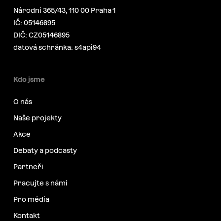
Národní 365/43, 110 00 Praha 1
IČ: 05146895
DIČ: CZ05146895
datová schránka: s4api94
Kdo jsme
O nás
Naše projekty
Akce
Debaty a podcasty
Partneři
Pracujte s námi
Pro média
Kontakt