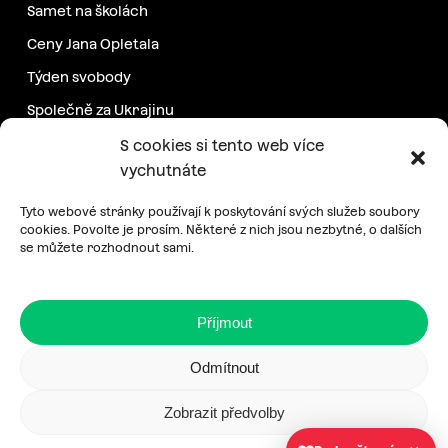
Samet na školách
Ceny Jana Opletala
Týden svobody
Společně za Ukrajinu
Další projekty
S cookies si tento web více
vychutnáte
Podpořte nás
Tyto webové stránky používají k poskytování svých služeb soubory
cookies. Povolte je prosím. Některé z nich jsou nezbytné, o dalších
se můžete rozhodnout sami.
Pravidelná podpora
Jednorázový příspěvek
Příjmout
E-shop
Odmítnout
Zobrazit předvolby
Zásady zpracování osobních údajů
|
Cookies