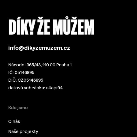
info@dikyzemuzem.cz
Národní 365/43, 110 00 Praha 1
IČ: 05146895
DIČ: CZ05146895
datová schránka: s4api94
Kdo jsme
O nás
Naše projekty