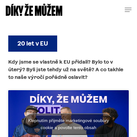
Skip
Menu
Men
to
main
content
20 let v EU
Kdy
jsme
se
vlastně
k
EU
přidali?
Bylo
to
v
úterý?
Byli
jste
tehdy
už
na
světě?
A
co
takhle
to
naše
výročí
pořádně
oslavit?
Klepnutím přijměte marketingové soubory
cookie a povolte tento obsah