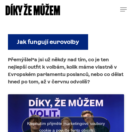
Skip
Menu
Men
to
main
content
Jak fungují eurovolby
Přemýšlel*a
jsi
už
někdy
nad
tím,
co
je
ten
nejlepší
outfit
k
volbám,
kolik
máme
vlastně
v
Evropském
parlamentu
poslanců,
nebo
co
dělat
hned
po
tom,
až
v
červnu
odvolíš?
Klepnutím přijměte marketingové soubory
cookie a povolte tento obsah