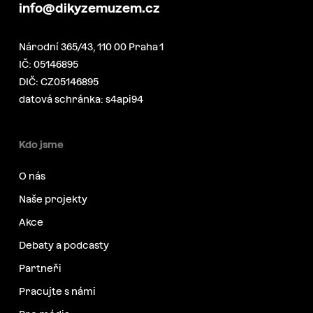
info@dikyzemuzem.cz
Národní 365/43, 110 00 Praha 1
IČ: 05146895
DIČ: CZ05146895
datová schránka: s4api94
Kdo jsme
O nás
Naše projekty
Akce
Debaty a podcasty
Partneři
Pracujte s námi