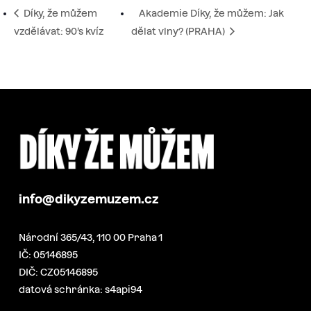
Díky, že můžem
Akademie Díky, že můžem: Jak
vzdělávat: 90’s kvíz
dělat vlny? (PRAHA)
info@dikyzemuzem.cz
Národní 365/43, 110 00 Praha 1
IČ: 05146895
DIČ: CZ05146895
datová schránka: s4api94