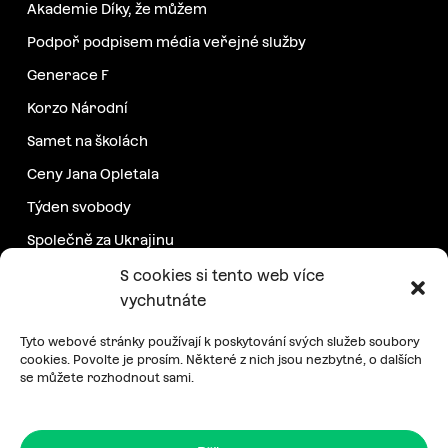
Akademie Díky, že můžem
Podpoř podpisem média veřejné služby
Generace F
Korzo Národní
Samet na školách
Ceny Jana Opletala
Týden svobody
Společně za Ukrajinu
Další projekty
S cookies si tento web více
vychutnáte
Podpořte nás
Tyto webové stránky používají k poskytování svých služeb soubory
cookies. Povolte je prosím. Některé z nich jsou nezbytné, o dalších
se můžete rozhodnout sami.
Pravidelná podpora
Jednorázový příspěvek