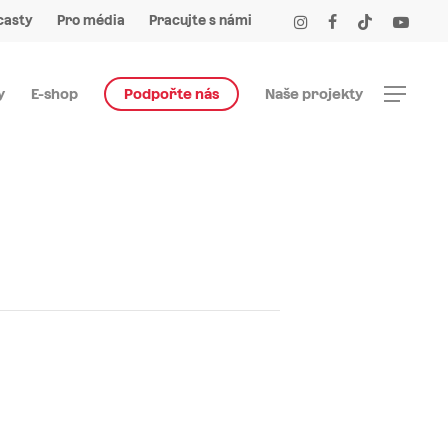
Menu
instagram
facebook
tiktok
youtube
casty
Pro média
Pracujte s námi
Menu
y
E-shop
Podpořte nás
Naše projekty