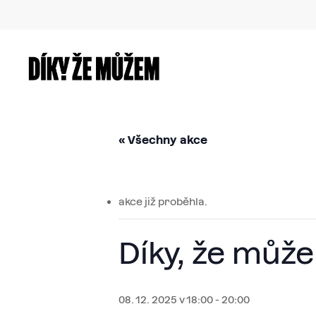
Skip
to
main
content
« Všechny akce
akce již proběhla.
Díky, že může
08. 12. 2025 v 18:00
-
20:00