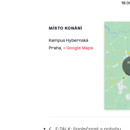
18:0
MÍSTO KONÁNÍ
Kampus Hybernská
Praha
,
+ Google Mapa
K
F-TALK: Společnost v pohybu