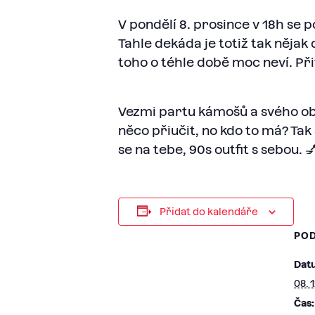
V pondělí 8. prosince v 18h se
Tahle dekáda je totiž tak nějak 
toho o téhle době moc neví. Při
Vezmi partu kámošů a svého oblí
něco přiučit, no kdo to má? Tak
se na tebe, 90s outfit s sebou. 
Přidat do kalendáře
PO
Dat
08. 
Čas: