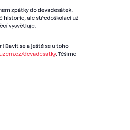
unem zpátky do devadesátek.
ě historie, ale středoškoláci už
cí vysvětluje.
 Bavit se a ještě se u toho
muzem.cz/devadesatky
. Těšíme