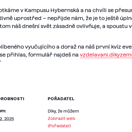
 potkáme v Kampusu Hybernská a na chvíli se přes
divně uprostřed – nepřijde nám, že je to ještě úpln
tom náš dnešní svět zásadně ovlivňuje, a spoustu vě
beného vyučujícího a doraž na náš první kvíz ever!
 se přihlas, formulář najdeš na
vzdelavani.dikyze

DROBNOSTI
POŘADATEL
um:
Díky, že můžem
Zobrazit web
12. 2025
(Pořadatel)