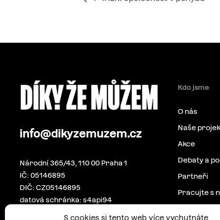
Kdo jsme
O nás
Naše projek
info@dikyzemuzem.cz
Akce
Debaty a p
Národní 365/43, 110 00 Praha 1
IČ: 05146895
Partneři
DIČ: CZ05146895
Pracujte s 
datová schránka: s4api94
Pro média
S cookies si tento web více vychutnáte