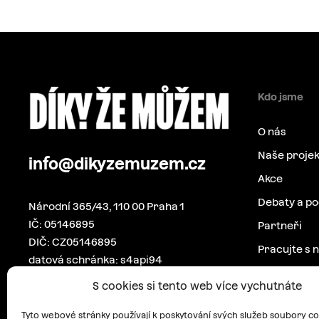
Kdo jsme
O nás
Naše projek
info@dikyzemuzem.cz
Akce
Debaty a p
Národní 365/43, 110 00 Praha 1
IČ: 05146895
Partneři
DIČ: CZ05146895
Pracujte s 
datová schránka: s4api94
Pro média
S cookies si tento web více vychutnáte
Kontakt
Tyto webové stránky používají k poskytování svých služeb soubory co