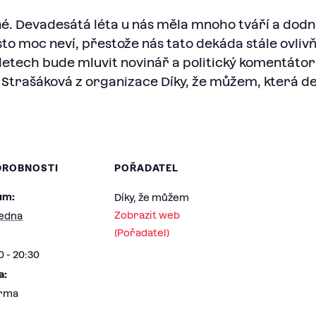
é. Devadesátá léta u nás měla mnoho tváří a dodn
to moc neví, přestože nás tato dekáda stále ovlivňu
tech bude mluvit novinář a politický komentátor J
Strašáková z organizace Díky, že můžem, která d
DROBNOSTI
POŘADATEL
um:
Díky, že můžem
Zobrazit web
ledna
(Pořadatel)
0 - 20:30
a:
rma