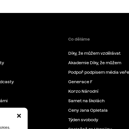
Co děláme
Díky, že můžem vzdělávat
ty
Akademie Díky, že můžem
Podpoř podpisem média veře
odcasty
Generace F
Korzo Národní
námi
Samet na školách
Ceny Jana Opletala
Týden svobody
okies.