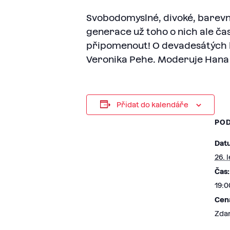
Svobodomyslné, divoké, barevn
generace už toho o nich ale čas
připomenout! O devadesátých le
Veronika Pehe. Moderuje Hana 
Přidat do kalendáře
PO
Dat
26. 
Čas:
19:0
Cen
Zda