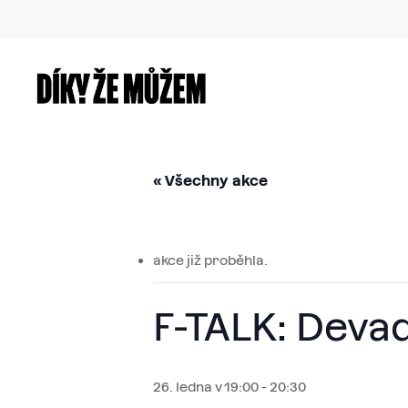
Skip
to
main
content
« Všechny akce
akce již proběhla.
F-TALK: Deva
26. ledna v 19:00
-
20:30