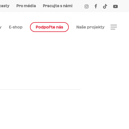
Menu
instagram
facebook
tiktok
youtube
casty
Pro média
Pracujte s námi
Menu
y
E-shop
Podpořte nás
Naše projekty