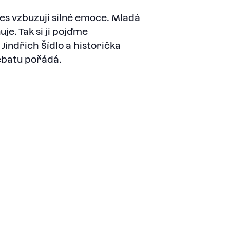
es vzbuzují silné emoce. Mladá
je. Tak si ji pojďme
indřich Šídlo a historička
ebatu pořádá.