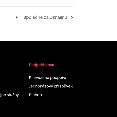
Společně za Ukrajinu
Podpořte nás
Pravidelná podpora
Jednorázový příspěvek
jné služby
E-shop