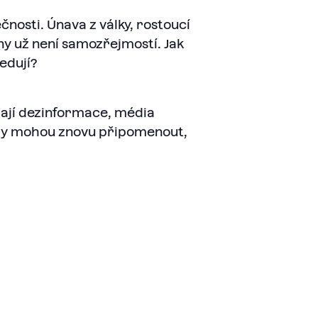
čnosti. Únava z války, rostoucí
ny už není samozřejmostí. Jak
ledují?
hrají dezinformace, média
běhy mohou znovu připomenout,