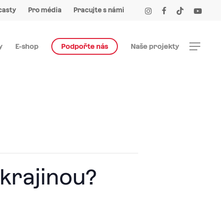
Menu
instagram
facebook
tiktok
youtube
casty
Pro média
Pracujte s námi
Menu
y
E-shop
Podpořte nás
Naše projekty
Ukrajinou?