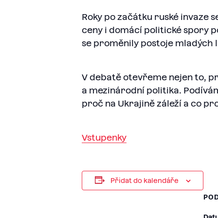
Roky po začátku ruské invaze se 
ceny i domácí politické spory 
se proměnily postoje mladých lid
V debatě otevřeme nejen to, pro
a mezinárodní politika. Podív
proč na Ukrajině záleží a co pr
Vstupenky
Přidat do kalendáře
PO
Dat