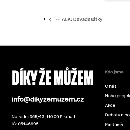
F-TALK: Devadesátky
Kdo jsme
O nás
Naše projek
info@dikyzemuzem.cz
Akce
Debaty a p
Národní 365/43, 110 00 Praha 1
IČ: 05146895
Partneři