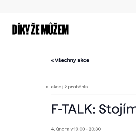
Skip
to
main
content
« Všechny akce
akce již proběhla.
F-TALK: Stojí
4. února v 19:00
-
20:30