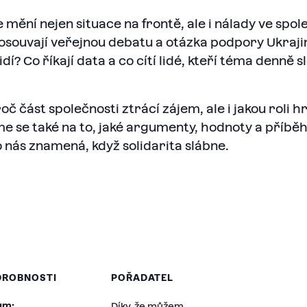
mění nejen situace na frontě, ale i nálady ve spole
posouvají veřejnou debatu a otázka podpory Ukraji
í? Co říkají data a co cítí lidé, kteří téma denně s
č část společnosti ztrácí zájem, ale i jakou roli 
áme se také na to, jaké argumenty, hodnoty a pří
o nás znamená, když solidarita slábne.
DROBNOSTI
POŘADATEL
um:
Díky, že můžem