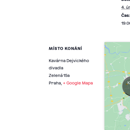
4. ú
Čas:
19:0
MÍSTO KONÁNÍ
Kavárna Dejvického
divadla
Zelená 15a
K
Praha
,
+ Google Mapa