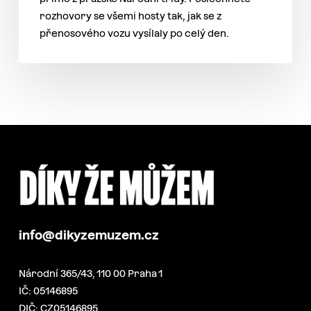
rozhovory se všemi hosty tak, jak se z
přenosového vozu vysílaly po celý den.
info@dikyzemuzem.cz
Národní 365/43, 110 00 Praha 1
IČ: 05146895
DIČ: CZ05146895