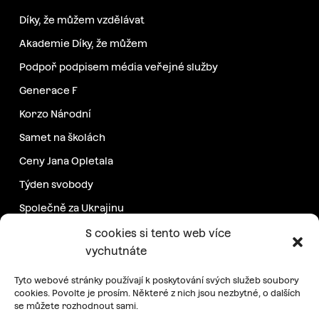
Díky, že můžem vzdělávat
Akademie Díky, že můžem
Podpoř podpisem média veřejné služby
Generace F
Korzo Národní
Samet na školách
Ceny Jana Opletala
Týden svobody
Společně za Ukrajinu
Další projekty
S cookies si tento web více
vychutnáte
Podpořte nás
Tyto webové stránky používají k poskytování svých služeb soubory
cookies. Povolte je prosím. Některé z nich jsou nezbytné, o dalších
se můžete rozhodnout sami.
Pravidelná podpora