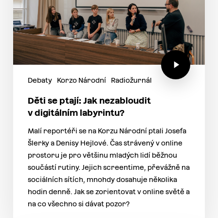
Debaty
Korzo Národní
Radiožurnál
Děti se ptají: Jak nezabloudit
v digitálním labyrintu?
Malí reportéři se na Korzu Národní ptali Josefa
Šlerky a Denisy Hejlové. Čas strávený v online
prostoru je pro většinu mladých lidí běžnou
součástí rutiny. Jejich screentime, převážně na
sociálních sítích, mnohdy dosahuje několika
hodin denně. Jak se zorientovat v online světě a
na co všechno si dávat pozor?